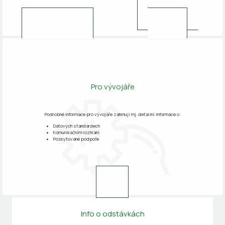
Zobrazit postup
Zobrazit informace
registrace
Pro vývojáře
Podrobné informace pro vývojáře zahrnují mj. detailní informace o:
Datových standardech
Komunikačním rozhraní
Poskytované podpoře
Zobrazit
Info o odstávkách