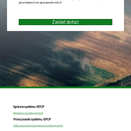
prostřednictvím aplikace
EnviHELP
.
Zaslat dotaz
Správce systému ISPOP
Ministerstvo životního prostředí
Provozovatel systému ISPOP
CENIA, česká informační agentura životního prostředí