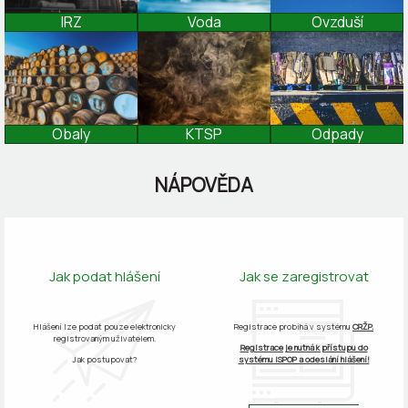
IRZ
Voda
Ovzduší
Obaly
Odpady
KTSP
NÁPOVĚDA
Jak podat hlášení
Jak se zaregistrovat
Hlášení lze podat pouze elektronicky
Registrace probíhá v systému
CRŽP.
registrovaným uživatelem.
Registrace je nutná k přístupu do
Jak postupovat?
systému ISPOP a odeslání hlášení!