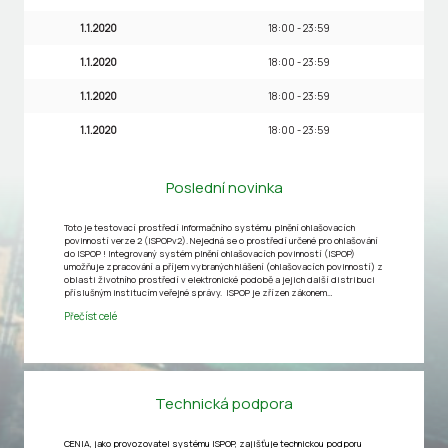
1.1.2020
18:00 - 23:59
1.1.2020
18:00 - 23:59
1.1.2020
18:00 - 23:59
1.1.2020
18:00 - 23:59
Poslední novinka
Toto je testovací prostředí informačního systému plnění ohlašovacích
povinností verze 2 (ISPOPv2). Nejedná se o prostředí určené pro ohlašování
do ISPOP ! Integrovaný systém plnění ohlašovacích povinností (ISPOP)
umožňuje zpracování a příjem vybraných hlášení (ohlašovacích povinností) z
oblasti životního prostředí v elektronické podobě a jejich další distribuci
příslušným institucím veřejné správy. ISPOP je zřízen zákonem…
Přečíst celé
Technická podpora
CENIA, jako provozovatel systému ISPOP, zajišťuje technickou podporu